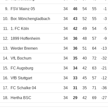
9.
FSV Mainz 05
34
46
54
55
-1
10.
Bor. Mönchengladbach
34
43
52
55
-3
11.
1. FC Köln
34
42
49
54
-5
12.
1899 Hoffenheim
34
36
48
57
-9
13.
Werder Bremen
34
36
51
64
-13
14.
VfL Bochum
34
35
40
72
-32
15.
FC Augsburg
34
34
42
63
-21
16.
VfB Stuttgart
34
33
45
57
-12
17.
FC Schalke 04
34
31
35
71
-36
18.
Hertha BSC
34
29
42
69
-27