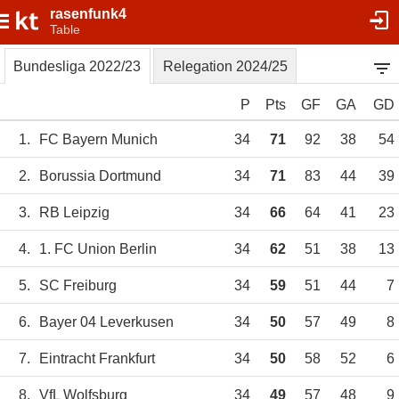
rasenfunk4
Table
Bundesliga 2022/23
Relegation 2024/25
P
Pts
GF
GA
GD
1.
FC Bayern Munich
34
71
92
38
54
2.
Borussia Dortmund
34
71
83
44
39
3.
RB Leipzig
34
66
64
41
23
4.
1. FC Union Berlin
34
62
51
38
13
5.
SC Freiburg
34
59
51
44
7
6.
Bayer 04 Leverkusen
34
50
57
49
8
7.
Eintracht Frankfurt
34
50
58
52
6
8.
VfL Wolfsburg
34
49
57
48
9