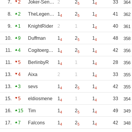
7.
2
Joker-Senpai
2
2
1
33
364
5
4
8.
2
TheLegendz27
1
2
1
41
362
4
5
4
9.
1
KnightRider
2
1
1
40
361
4
10.
9
Duffman
1
2
1
48
358
4
5
4
11.
4
Cogitoergosum
1
2
1
42
356
4
5
4
11.
5
BerlinbyR
1
1
1
28
356
4
4
13.
4
Aixa
2
1
1
33
355
4
13.
3
sevs
1
2
1
42
355
4
5
4
15.
5
eldiosmene
1
1
1
33
354
4
4
16.
15
Tim
1
2
1
49
349
4
5
4
17.
7
Falcons
1
2
1
42
348
4
5
4