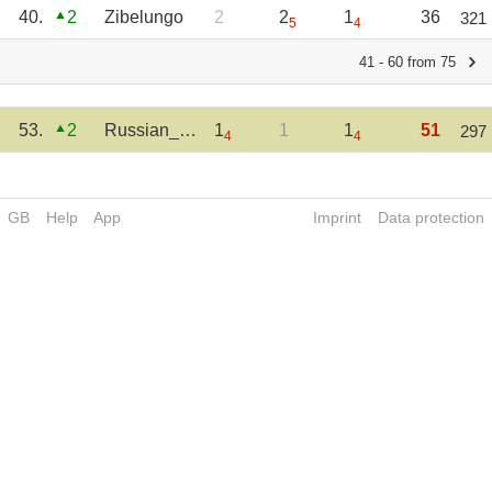
40.
2
Zibelungo
2
2
1
36
321
5
4
41 - 60 from 75
53.
2
Russian_Yeazzik
1
1
1
51
297
4
4
GB
Help
App
Imprint
Data protection