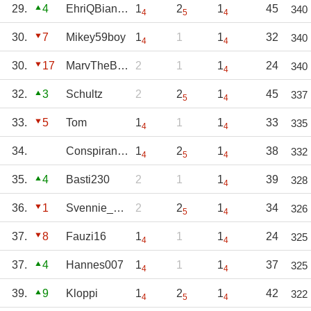
29.
4
EhriQBianco
1
2
1
45
340
4
5
4
30.
7
Mikey59boy
1
1
1
32
340
4
4
30.
17
MarvTheBengal
2
1
1
24
340
4
32.
3
Schultz
2
2
1
45
337
5
4
33.
5
Tom
1
1
1
33
335
4
4
34.
Conspiranoid
1
2
1
38
332
4
5
4
35.
4
Basti230
2
1
1
39
328
4
36.
1
Svennie_1970
2
2
1
34
326
5
4
37.
8
Fauzi16
1
1
1
24
325
4
4
37.
4
Hannes007
1
1
1
37
325
4
4
39.
9
Kloppi
1
2
1
42
322
4
5
4