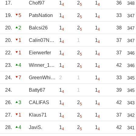
17.
Chof97
1
2
1
36
348
4
5
4
19.
5
PatsNation
1
2
1
33
347
4
5
4
20.
2
Balcsi26
1
2
1
38
347
4
5
4
20.
1
Calin07NYG
1
1
1
37
347
4
4
22.
1
Eierwerfer
1
2
1
37
346
4
5
4
23.
4
Winner_1902
1
2
1
42
346
4
5
4
24.
7
GreenWhitePower
2
1
1
33
345
4
24.
Batty67
1
1
1
39
345
4
4
26.
3
CALIFAS
1
2
1
42
343
4
5
4
27.
1
Klaus71
1
2
1
37
342
4
5
4
28.
4
JaviS.
1
2
1
42
341
4
5
4