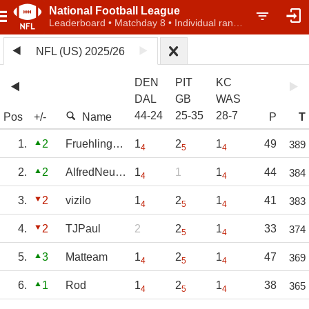
National Football League
Leaderboard • Matchday 8 • Individual ranking
NFL (US) 2025/26
DEN
PIT
KC
DAL
GB
WAS
44
-
24
25
-
35
28
-
7
Pos
+/-
Name
P
T
1.
2
Fruehlingsrolle
1
2
1
49
389
4
5
4
2.
2
AlfredNeumann
1
1
1
44
384
4
4
3.
2
vizilo
1
2
1
41
383
4
5
4
4.
2
TJPaul
2
2
1
33
374
5
4
5.
3
Matteam
1
2
1
47
369
4
5
4
6.
1
Rod
1
2
1
38
365
4
5
4